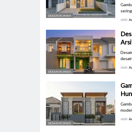
Gamba
sering
DESAIN RUMAH
oleh
A
Desa
Ars
Desai
desain
oleh
A
DESAIN RUMAH
Gam
Huni
Gamba
moder
oleh
A
DESAIN RUMAH