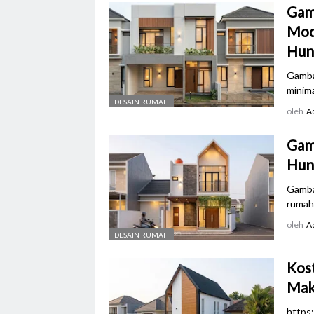
Gamb
Mod
Hun
Gamba
minima
DESAIN RUMAH
oleh
A
Gamb
Hun
Gamba
rumah 
oleh
A
DESAIN RUMAH
Kost
Mak
https