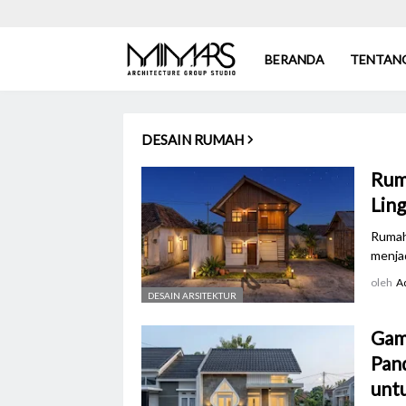
BERANDA
TENTAN
DESAIN RUMAH
Rum
Ling
Rumah
menjad
oleh
A
DESAIN ARSITEKTUR
Gam
Pan
unt